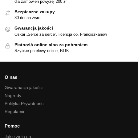
dla zamówień powyżej 200 zł
Bezpieczne zakupy
30 dni na zwrot
Gwarancja jakości
Oskar „Serce za serce”, licencja oo. Franciszkanów
Płatność online albo za pobraniem
Szybkie przelewy online, BLIK.
O nas
Gwaranacja jakości
Nagrody
Polityka Prywatności
Regulamin
Pomoc
Jakie zioła na…