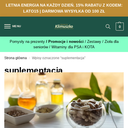
LETNIA ENERGIA NA KAŻDY DZIEŃ. 15% RABATU Z KODEM:
LATO15 | DARMOWA WYSYŁKA OD 100 ZŁ
MENU
0
Pomysły na prezenty
/ Promocje i nowości
/ Zestawy
/ Zioła dla
seniorów
/ Witaminy dla PSA i KOTA
Strona główna
Wpisy oznaczone “suplementacja”
/
suplementacja