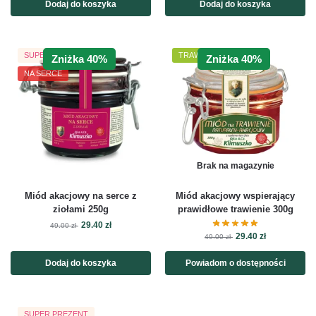
Dodaj do koszyka
Dodaj do koszyka
SUPER PREZENT
TRAWIENIE
Zniżka 40%
Zniżka 40%
NA SERCE
Brak na magazynie
Miód akacjowy na serce z
Miód akacjowy wspierający
ziołami 250g
prawidłowe trawienie 300g
29.40
zł
49.00
zł
29.40
zł
49.00
zł
Dodaj do koszyka
Powiadom o dostępności
SUPER PREZENT