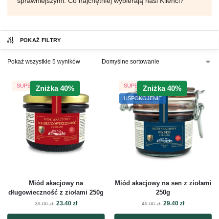
sprawniejszymi. Co najchętniej wybierają nasi Klienci?
POKAŻ FILTRY
Pokaż wszystkie 5 wyników
SUPER PREZENT
SUPER PREZENT
Zniżka 40%
Zniżka 40%
USPOKOJENIE
Miód akacjowy na
Miód akacjowy na sen z ziołami
długowieczność z ziołami 250g
250g
23.40
zł
29.40
zł
39.00
zł
49.00
zł