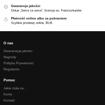
Gwarancja jakości
Oskar „Serce za serce”, licencja oo. Franciszkanów
Płatność online albo za pobraniem
Szybkie przelewy online, BLIK.
O nas
Gwaranacja jakości
Nagrody
Polityka Prywatności
Regulamin
Pomoc
Jakie zioła na…
Konto
Kontakt