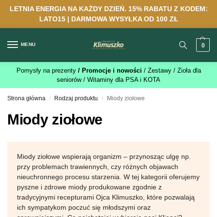
LETNIA ENERGIA NA KAŻDY DZIEŃ. 15% RABATU Z KODEM:
LATO15 | DARMOWA WYSYŁKA OD 100 ZŁ
MENU
0
Pomysły na prezenty
/ Promocje i nowości
/ Zestawy
/ Zioła dla
seniorów
/ Witaminy dla PSA i KOTA
Strona główna
Rodzaj produktu
Miody ziołowe
/
/
Miody ziołowe
Miody ziołowe wspierają organizm – przynosząc ulgę np.
przy problemach trawiennych, czy różnych objawach
nieuchronnego procesu starzenia. W tej kategorii oferujemy
pyszne i zdrowe miody produkowane zgodnie z
tradycyjnymi recepturami Ojca Klimuszko, które pozwalają
ich sympatykom poczuć się młodszymi oraz