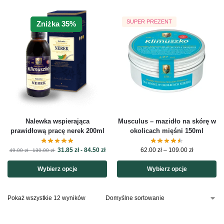
SUPER PREZENT
Zniżka 35%
Nalewka wspierająca
Musculus – mazidło na skórę w
prawidłową pracę nerek 200ml
okolicach mięśni 150ml
31.85
zł
-
84.50
zł
62.00
zł
–
109.00
zł
49.00
zł
-
130.00
zł
Wybierz opcje
Wybierz opcje
Pokaż wszystkie 12 wyników