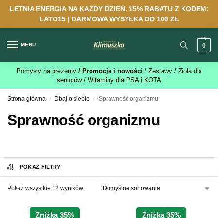
LETNIA ENERGIA NA KAŻDY DZIEŃ. 15% RABATU Z KODEM:
LATO15 | DARMOWA WYSYŁKA OD 100 ZŁ
MENU
0
Pomysły na prezenty
/ Promocje i nowości
/ Zestawy
/ Zioła dla
seniorów
/ Witaminy dla PSA i KOTA
Strona główna
Dbaj o siebie
Sprawność organizmu
/
/
Sprawność organizmu
POKAŻ FILTRY
Pokaż wszystkie 12 wyników
Zniżka 35%
Zniżka 35%