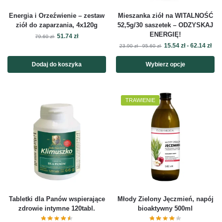
Energia i Orzeźwienie – zestaw
Mieszanka ziół na WITALNOŚĆ
ziół do zaparzania, 4x120g
52,5g/30 saszetek – ODZYSKAJ
ENERGIĘ!
51.74
zł
79.60
zł
15.54
zł
-
62.14
zł
23.90
zł
-
95.60
zł
Dodaj do koszyka
Wybierz opcje
TRAWIENIE
Tabletki dla Panów wspierające
Młody Zielony Jęczmień, napój
zdrowie intymne 120tabl.
bioaktywny 500ml