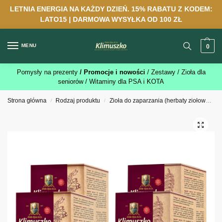
LETNIA ENERGIA NA KAŻDY DZIEŃ. 15% RABATU Z KODEM:
LATO15 | DARMOWA WYSYŁKA OD 100 ZŁ
MENU
0
Pomysły na prezenty
/ Promocje i nowości
/ Zestawy
/ Zioła dla
seniorów
/ Witaminy dla PSA i KOTA
Strona główna
Rodzaj produktu
Zioła do zaparzania (herbaty ziołowe)
/
/