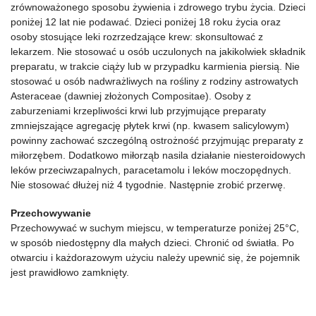
zrównoważonego sposobu żywienia i zdrowego trybu życia. Dzieci
poniżej 12 lat nie podawać. Dzieci poniżej 18 roku życia oraz
osoby stosujące leki rozrzedzające krew: skonsultować z
lekarzem. Nie stosować u osób uczulonych na jakikolwiek składnik
preparatu, w trakcie ciąży lub w przypadku karmienia piersią. Nie
stosować u osób nadwrażliwych na rośliny z rodziny astrowatych
Asteraceae (dawniej złożonych Compositae). Osoby z
zaburzeniami krzepliwości krwi lub przyjmujące preparaty
zmniejszające agregację płytek krwi (np. kwasem salicylowym)
powinny zachować szczególną ostrożność przyjmując preparaty z
miłorzębem. Dodatkowo miłorząb nasila działanie niesteroidowych
leków przeciwzapalnych, paracetamolu i leków moczopędnych.
Nie stosować dłużej niż 4 tygodnie. Następnie zrobić przerwę.
Przechowywanie
Przechowywać w suchym miejscu, w temperaturze poniżej 25°C,
w sposób niedostępny dla małych dzieci. Chronić od światła. Po
otwarciu i każdorazowym użyciu należy upewnić się, że pojemnik
jest prawidłowo zamknięty.