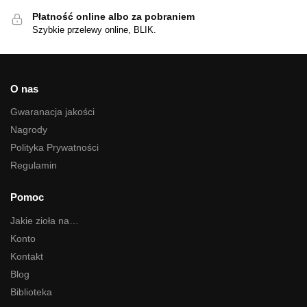
Płatność online albo za pobraniem
Szybkie przelewy online, BLIK.
O nas
Gwaranacja jakości
Nagrody
Polityka Prywatności
Regulamin
Pomoc
Jakie zioła na…
Konto
Kontakt
Blog
Biblioteka