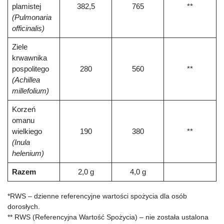
plamistej
382,5
765
**
(Pulmonaria
officinalis)
Ziele
krwawnika
pospolitego
280
560
**
(Achillea
millefolium)
Korzeń
omanu
wielkiego
190
380
**
(Inula
helenium)
Razem
2,0 g
4,0 g
*RWS – dzienne referencyjne wartości spożycia dla osób
dorosłych.
** RWS (Referencyjna Wartość Spożycia) – nie została ustalona