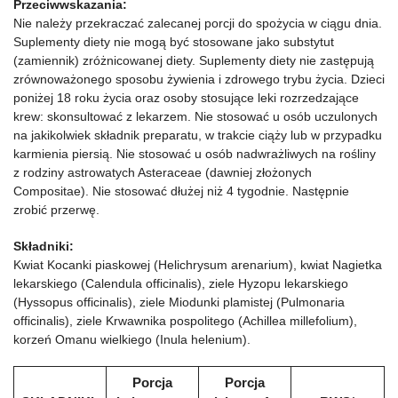
Przeciwwskazania:
Nie należy przekraczać zalecanej porcji do spożycia w ciągu dnia.
Suplementy diety nie mogą być stosowane jako substytut
(zamiennik) zróżnicowanej diety. Suplementy diety nie zastępują
zrównoważonego sposobu żywienia i zdrowego trybu życia. Dzieci
poniżej 18 roku życia oraz osoby stosujące leki rozrzedzające
krew: skonsultować z lekarzem. Nie stosować u osób uczulonych
na jakikolwiek składnik preparatu, w trakcie ciąży lub w przypadku
karmienia piersią. Nie stosować u osób nadwrażliwych na rośliny
z rodziny astrowatych Asteraceae (dawniej złożonych
Compositae). Nie stosować dłużej niż 4 tygodnie. Następnie
zrobić przerwę.
Składniki:
Kwiat Kocanki piaskowej (Helichrysum arenarium), kwiat Nagietka
lekarskiego (Calendula officinalis), ziele Hyzopu lekarskiego
(Hyssopus officinalis), ziele Miodunki plamistej (Pulmonaria
officinalis), ziele Krwawnika pospolitego (Achillea millefolium),
korzeń Omanu wielkiego (Inula helenium).
Porcja
Porcja