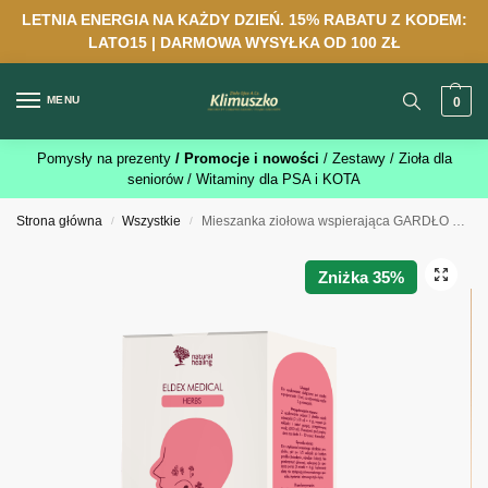
LETNIA ENERGIA NA KAŻDY DZIEŃ. 15% RABATU Z KODEM:
LATO15 | DARMOWA WYSYŁKA OD 100 ZŁ
MENU
0
Pomysły na prezenty
/ Promocje i nowości
/ Zestawy
/ Zioła dla
seniorów
/ Witaminy dla PSA i KOTA
Strona główna
Wszystkie
Mieszanka ziołowa wspierająca GARDŁO do zaparzania – SUPLEMENT DIETY 120g
/
/
Zniżka 35%