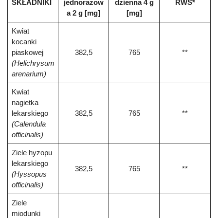
SKŁADNIKI
jednorazow
dzienna 4 g
RWS*
a 2 g [mg]
[mg]
Kwiat
kocanki
piaskowej
382,5
765
**
(Helichrysum
arenarium)
Kwiat
nagietka
lekarskiego
382,5
765
**
(Calendula
officinalis)
Ziele hyzopu
lekarskiego
382,5
765
**
(Hyssopus
officinalis)
Ziele
miodunki