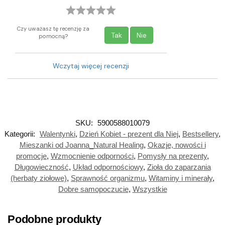
Czy uważasz tę recenzję za
Tak
Nie
pomocną?
Wczytaj więcej recenzji
SKU:
5900588010079
Kategorii:
Walentynki
,
Dzień Kobiet - prezent dla Niej
,
Bestsellery
,
Mieszanki od Joanna_Natural Healing
,
Okazje, nowości i
promocje
,
Wzmocnienie odporności
,
Pomysły na prezenty
,
Długowieczność
,
Układ odpornościowy
,
Zioła do zaparzania
(herbaty ziołowe)
,
Sprawność organizmu
,
Witaminy i minerały
,
Dobre samopoczucie
,
Wszystkie
Podobne produkty