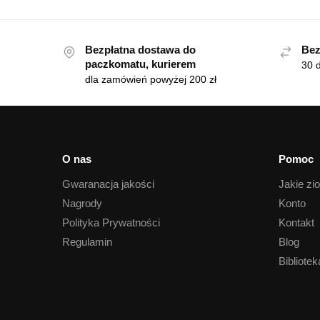
Bezpłatna dostawa do
Bez
paczkomatu, kurierem
30 d
dla zamówień powyżej 200 zł
O nas
Pomoc
Gwaranacja jakości
Jakie zi
Nagrody
Konto
Polityka Prywatności
Kontakt
Regulamin
Blog
Bibliotek