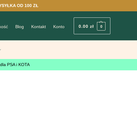
YSYŁKA OD 100 ZŁ
0.00
zł
kość
Blog
Kontakt
Konto
0
 dla PSA i KOTA