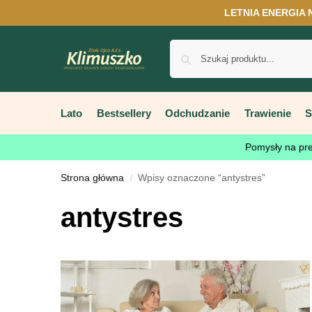
LETNIA ENERGIA 
Lato
Bestsellery
Odchudzanie
Trawienie
S
Pomysły na pr
Strona główna
Wpisy oznaczone “antystres”
/
antystres