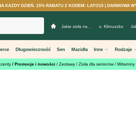
NA KAŻDY DZIEŃ. 15% RABATU Z KODEM: LATO15 | DARMOWA W
Szukaj
Jakie zioła na…
o. Klimuszko
Ja
erce
Długowieczność
Sen
Mazidła
Inne
Rodzaje
ezenty
/ Promocje i nowości
/ Zestawy
/ Zioła dla seniorów
/ Witaminy