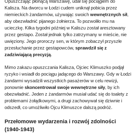
Opuszczając płonącą Warszawę, udał się pociągiem do
Kalisza. Na dworcu w Łodzi cudem uniknął pobicia przez
niemieckich żandarmów, używając swoich
wewnętrznych sił
,
aby obezwładnić pijanego żołnierza. To pozwoliło mu na
ucieczkę. Kilka tygodni później w Kaliszu został aresztowany
przez gestapo. Został jednak tylko zatrzymany w mieście, nie
uwięziony. Jego proroczy sen, w którym zobaczył przyszłe
przesłuchanie przez gestapowców,
sprawdził się z
zadziwiającą precyzją
.
Mimo zakazu opuszczania Kalisza, Ojciec Klimuszko podjął
ryzyko i wsiadł do pociągu jadącego do Warszawy. Gdy w Łodzi
żandarmi wysadzili wszystkich pasażerów w celu rewizji,
ponownie
skoncentrował swoje wewnętrzne siły
, by ich
obezwładnić. Jeden z żandarmów musiał udać się do toalety z
problemami żołądkowymi, a drugi zachowywał się dziwnie i
odszedł, co umożliwiło Ojcu Klimuszce dalszą podróż.
Przełomowe wydarzenia i rozwój zdolności
(1940-1943)