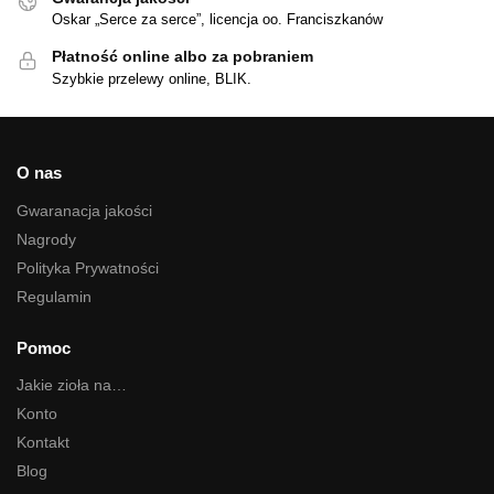
Oskar „Serce za serce”, licencja oo. Franciszkanów
Płatność online albo za pobraniem
Szybkie przelewy online, BLIK.
O nas
Gwaranacja jakości
Nagrody
Polityka Prywatności
Regulamin
Pomoc
Jakie zioła na…
Konto
Kontakt
Blog