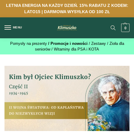
LETNIA ENERGIA NA KAŻDY DZIEŃ. 15% RABATU Z KODEM:
LATO15 | DARMOWA WYSYŁKA OD 100 ZŁ
MENU
0
Pomysły na prezenty
/ Promocje i nowości
/ Zestawy
/ Zioła dla
seniorów
/ Witaminy dla PSA i KOTA