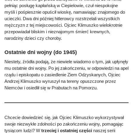
pełniąc posługę kapłańską w Ciepielowie, czuł niespokojne
myśli i pośpiesznie opuścił wioskę, namawiając znajomego do
ucieczki. Dwa dni później hitlerowcy rozstrzelali wszystkich
mężczyzn z tej miejscowości. Ojciec Klimuszko wielokrotnie
przepowiadał bliskim i nieznajomym śmierć krewnych,
narodziny dzieci czy choroby.
Ostatnie dni wojny (do 1945)
Niestety, źródła podają, że niewiele wiadomo o tym, jak upłynęły
mu ostatnie dni wojny. Po jej zakończeniu, w odpowiedzi na apel
rządu i episkopatu o zasiedlenie Ziem Odzyskanych, Ojciec
Andrzej Klimuszko wyruszył na tereny opuszczone przez
Niemców i osiedlił się w Prabutach na Pomorzu.
Chcecie dowiedzieć się, jak Ojciec Klimuszko wykorzystywał
swoje niezwykłe zdolności po zakończeniu wojny, pomagając
tysiącom ludzi? W
trzeciej i ostatniej części
naszej serii