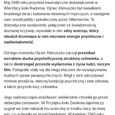
Maj 1940 roku przyniósł traumatyczne doświadczenie w
Wierzbicy koło Radomia. Ojciec Klimuszko był świadkiem
brutalnego bicia i katowania niewinnych mężczyzn, a następnie
sam został pobity i pokaleczony przez hitlerowców. To
dramatyczne wydarzenie, połączone ze świadomością
doznanej krzywdy, wywołało w nim
silny wstrząs, który
obudził drzemiące w nim nieznane energie psychiczne i
nadświadomość
.
Od tego momentu Ojciec Klimuszko zaczął
przenikać
wzrokiem ducha psychofizyczną strukturę człowieka
, a
także
dostrzegać przeszłe wydarzenia z życia ludzi, niczym
film
. Fotografie stały się dla niego kluczem do rozwiązywania
trudnych spraw parapsychicznych. Mógł z nich odczytywać
minione przejścia, obecną kondycję psychiczną i stan zdrowia,
a także przyszłe losy człowieka.
Jego nadzwyczajna wrażliwość wielokrotnie chroniła go przed
niebezpieczeństwem. W Przyłęku koło Zwolenia tajemniczy
sygnał we śnie nakazał mu ucieczkę w środku nocy do innej
wsi, co uchroniło go przed bandytami. W kwietniu 1943 roku,