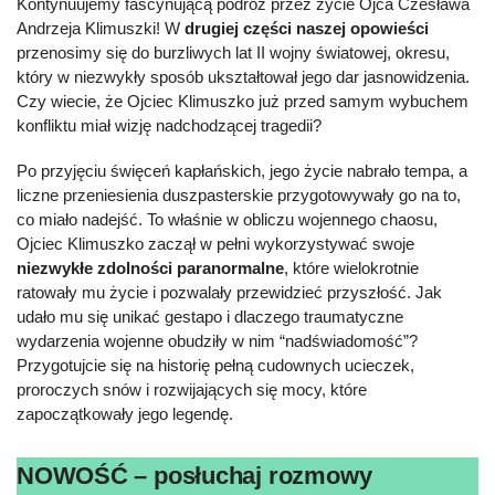
Kontynuujemy fascynującą podróż przez życie Ojca Czesława
Andrzeja Klimuszki! W
drugiej części naszej opowieści
przenosimy się do burzliwych lat II wojny światowej, okresu,
który w niezwykły sposób ukształtował jego dar jasnowidzenia.
Czy wiecie, że Ojciec Klimuszko już przed samym wybuchem
konfliktu miał wizję nadchodzącej tragedii?
Po przyjęciu święceń kapłańskich, jego życie nabrało tempa, a
liczne przeniesienia duszpasterskie przygotowywały go na to,
co miało nadejść. To właśnie w obliczu wojennego chaosu,
Ojciec Klimuszko zaczął w pełni wykorzystywać swoje
niezwykłe zdolności paranormalne
, które wielokrotnie
ratowały mu życie i pozwalały przewidzieć przyszłość. Jak
udało mu się unikać gestapo i dlaczego traumatyczne
wydarzenia wojenne obudziły w nim “nadświadomość”?
Przygotujcie się na historię pełną cudownych ucieczek,
proroczych snów i rozwijających się mocy, które
zapoczątkowały jego legendę.
NOWOŚĆ – posłuchaj rozmowy