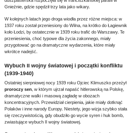
duszpasterska rozpoczęła się w franciszkańskiej parafii w
Gnieźnie, gdzie spędził trzy lata jako wikary.
W kolejnych latach jego droga wiodła przez różne miejsca: w
1937 roku został przeniesiony do Wilna, na krótko do Łagiewnik
koło Łodzi, by ostatecznie w 1939 roku trafić do Warszawy. Te
przeniesienia, choć typowe dla życia zakonnego, miały
przygotować go na dramatyczne wydarzenia, które miały
wkrótce nadejść.
Wybuch II wojny światowej i początki konfliktu
(1939-1940)
Ostatniej sierpniowej nocy 1939 roku Ojciec Klimuszko przeżył
proroczy sen
, w którym ujrzał napaść hitlerowską na Polskę,
dramatyczne walki i masową zagładę w obozach
koncentracyjnych. Przewidział cierpienia, jakie miały dotknąć
Polaków i inne narody Europy. Niestety, jego wizja szybko stała
się rzeczywistością, gdy obudziło go wycie syren i huk bomb,
zwiastujące wybuch II wojny światowej.