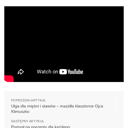
POPRZEDNI ARTYKUŁ
Ulga dla mięśni i stawów – mazidła klasztorne Ojca
Klimuszko
NASTĘPNY ARTYKUŁ
Pomysł na prezenty dla każdego